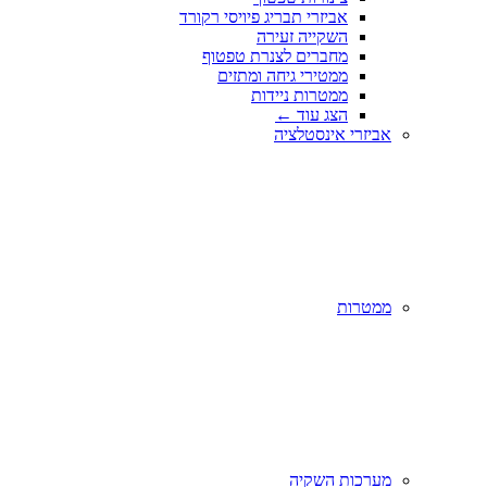
אביזרי תבריג פיויסי רקורד
השקייה זעירה
מחברים לצנרת טפטוף
ממטירי גיחה ומתזים
ממטרות ניידות
הצג עוד
←
אביזרי אינסטלציה
ממטרות
מערכות השקיה