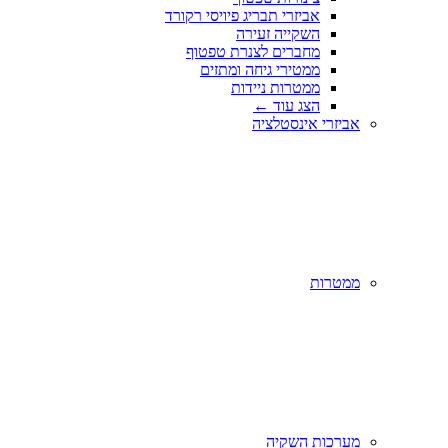
אביזרי תבריג פיויסי רקורד
השקייה זעירה
מחברים לצנרת טפטוף
ממטירי גיחה ומתזים
ממטרות ניידות
הצג עוד
←
אביזרי אינסטלציה
ממטרות
מערכות השקיה