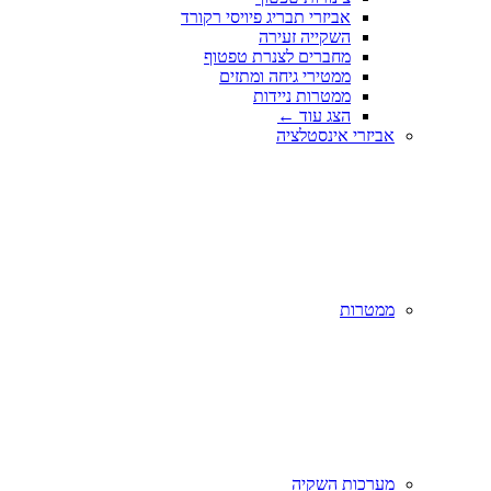
אביזרי תבריג פיויסי רקורד
השקייה זעירה
מחברים לצנרת טפטוף
ממטירי גיחה ומתזים
ממטרות ניידות
הצג עוד
←
אביזרי אינסטלציה
ממטרות
מערכות השקיה