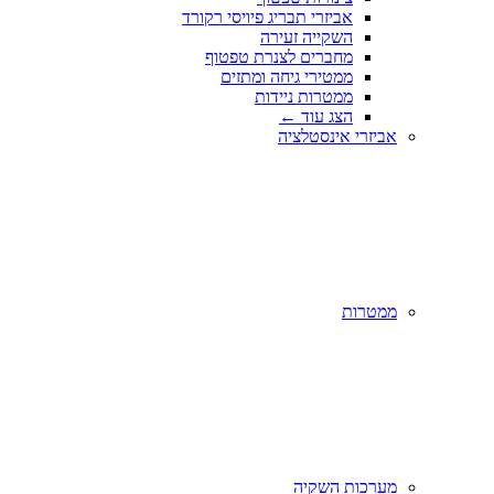
אביזרי תבריג פיויסי רקורד
השקייה זעירה
מחברים לצנרת טפטוף
ממטירי גיחה ומתזים
ממטרות ניידות
הצג עוד
←
אביזרי אינסטלציה
ממטרות
מערכות השקיה