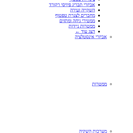
אביזרי תבריג פיויסי רקורד
השקייה זעירה
מחברים לצנרת טפטוף
ממטירי גיחה ומתזים
ממטרות ניידות
הצג עוד
←
אביזרי אינסטלציה
ממטרות
מערכות השקיה