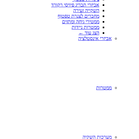
אביזרי תבריג פיויסי רקורד
השקייה זעירה
מחברים לצנרת טפטוף
ממטירי גיחה ומתזים
ממטרות ניידות
הצג עוד
←
אביזרי אינסטלציה
ממטרות
מערכות השקיה