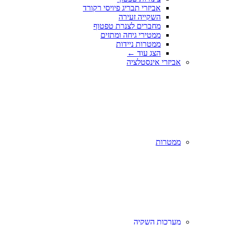
אביזרי תבריג פיויסי רקורד
השקייה זעירה
מחברים לצנרת טפטוף
ממטירי גיחה ומתזים
ממטרות ניידות
הצג עוד
←
אביזרי אינסטלציה
ממטרות
מערכות השקיה