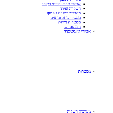
אביזרי תבריג פיויסי רקורד
השקייה זעירה
מחברים לצנרת טפטוף
ממטירי גיחה ומתזים
ממטרות ניידות
הצג עוד
←
אביזרי אינסטלציה
ממטרות
מערכות השקיה