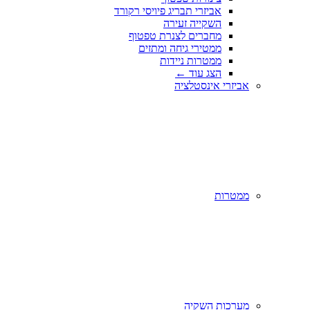
אביזרי תבריג פיויסי רקורד
השקייה זעירה
מחברים לצנרת טפטוף
ממטירי גיחה ומתזים
ממטרות ניידות
הצג עוד
←
אביזרי אינסטלציה
ממטרות
מערכות השקיה