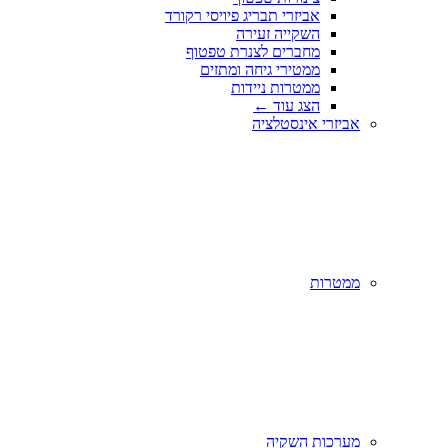
אביזרי תבריג פיויסי רקורד
השקייה זעירה
מחברים לצנרת טפטוף
ממטירי גיחה ומתזים
ממטרות ניידות
הצג עוד
←
אביזרי אינסטלציה
ממטרות
מערכות השקיה