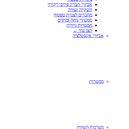
אביזרי תבריג פיויסי רקורד
השקייה זעירה
מחברים לצנרת טפטוף
ממטירי גיחה ומתזים
ממטרות ניידות
הצג עוד
←
אביזרי אינסטלציה
ממטרות
מערכות השקיה