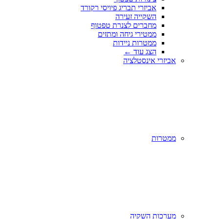
אביזרי תבריג פיויסי רקורד
השקייה זעירה
מחברים לצנרת טפטוף
ממטירי גיחה ומתזים
ממטרות ניידות
הצג עוד
←
אביזרי אינסטלציה
ממטרות
מערכות השקיה