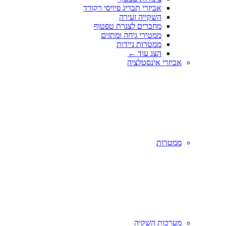
אביזרי תבריג פיויסי רקורד
השקייה זעירה
מחברים לצנרת טפטוף
ממטירי גיחה ומתזים
ממטרות ניידות
הצג עוד
←
אביזרי אינסטלציה
ממטרות
מערכות השקיה