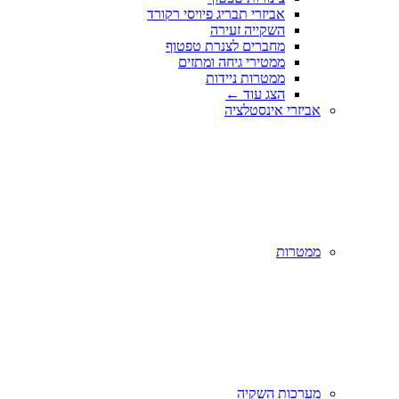
אביזרי תבריג פיויסי רקורד
השקייה זעירה
מחברים לצנרת טפטוף
ממטירי גיחה ומתזים
ממטרות ניידות
הצג עוד
←
אביזרי אינסטלציה
ממטרות
מערכות השקיה