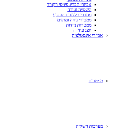
אביזרי תבריג פיויסי רקורד
השקייה זעירה
מחברים לצנרת טפטוף
ממטירי גיחה ומתזים
ממטרות ניידות
הצג עוד
←
אביזרי אינסטלציה
ממטרות
מערכות השקיה