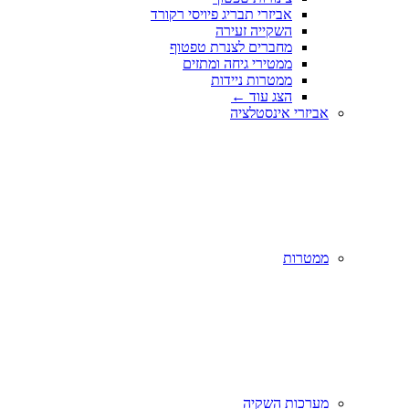
אביזרי תבריג פיויסי רקורד
השקייה זעירה
מחברים לצנרת טפטוף
ממטירי גיחה ומתזים
ממטרות ניידות
הצג עוד
←
אביזרי אינסטלציה
ממטרות
מערכות השקיה