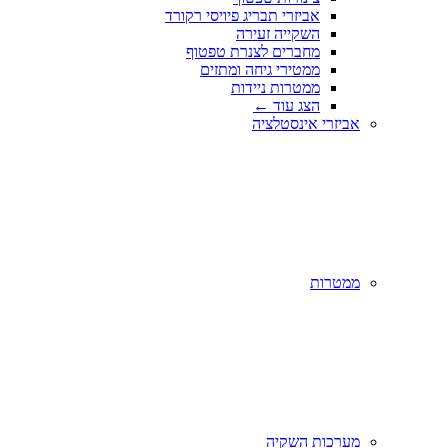
אביזרי תבריג פיויסי רקורד
השקייה זעירה
מחברים לצנרת טפטוף
ממטירי גיחה ומתזים
ממטרות ניידות
הצג עוד
←
אביזרי אינסטלציה
ממטרות
מערכות השקיה