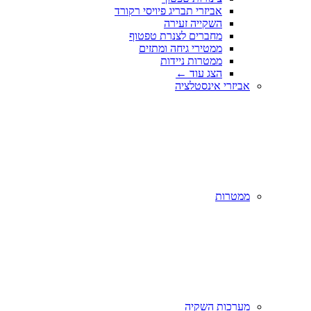
אביזרי תבריג פיויסי רקורד
השקייה זעירה
מחברים לצנרת טפטוף
ממטירי גיחה ומתזים
ממטרות ניידות
הצג עוד
←
אביזרי אינסטלציה
ממטרות
מערכות השקיה