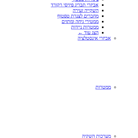
אביזרי תבריג פיויסי רקורד
השקייה זעירה
מחברים לצנרת טפטוף
ממטירי גיחה ומתזים
ממטרות ניידות
הצג עוד
←
אביזרי אינסטלציה
ממטרות
מערכות השקיה