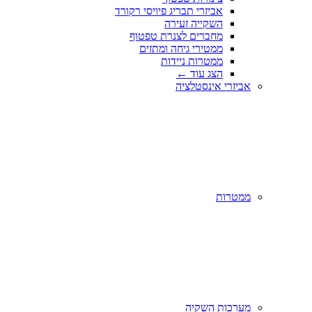
אביזרי תבריג פיויסי רקורד
השקייה זעירה
מחברים לצנרת טפטוף
ממטירי גיחה ומתזים
ממטרות ניידות
הצג עוד
←
אביזרי אינסטלציה
ממטרות
מערכות השקיה