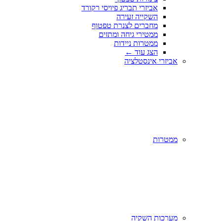
אביזרי תבריג פיויסי רקורד
השקייה זעירה
מחברים לצנרת טפטוף
ממטירי גיחה ומתזים
ממטרות ניידות
הצג עוד
←
אביזרי אינסטלציה
ממטרות
מערכות השקיה