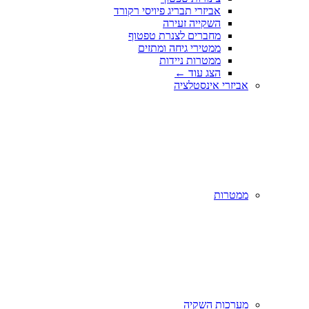
אביזרי תבריג פיויסי רקורד
השקייה זעירה
מחברים לצנרת טפטוף
ממטירי גיחה ומתזים
ממטרות ניידות
הצג עוד
←
אביזרי אינסטלציה
ממטרות
מערכות השקיה