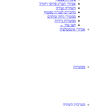
אביזרי תבריג פיויסי רקורד
השקייה זעירה
מחברים לצנרת טפטוף
ממטירי גיחה ומתזים
ממטרות ניידות
הצג עוד
←
אביזרי אינסטלציה
ממטרות
מערכות השקיה