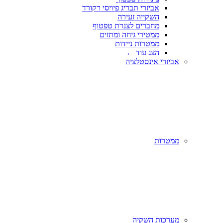
אביזרי תבריג פיויסי רקורד
השקייה זעירה
מחברים לצנרת טפטוף
ממטירי גיחה ומתזים
ממטרות ניידות
הצג עוד
←
אביזרי אינסטלציה
ממטרות
מערכות השקיה