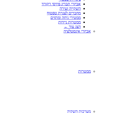
אביזרי תבריג פיויסי רקורד
השקייה זעירה
מחברים לצנרת טפטוף
ממטירי גיחה ומתזים
ממטרות ניידות
הצג עוד
←
אביזרי אינסטלציה
ממטרות
מערכות השקיה