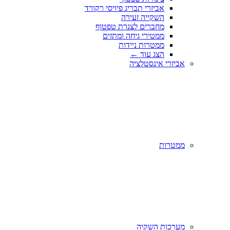
אביזרי תבריג פיויסי רקורד
השקייה זעירה
מחברים לצנרת טפטוף
ממטירי גיחה ומתזים
ממטרות ניידות
הצג עוד
←
אביזרי אינסטלציה
ממטרות
מערכות השקיה