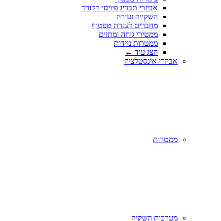
אביזרי תבריג פיויסי רקורד
השקייה זעירה
מחברים לצנרת טפטוף
ממטירי גיחה ומתזים
ממטרות ניידות
הצג עוד
←
אביזרי אינסטלציה
ממטרות
מערכות השקיה