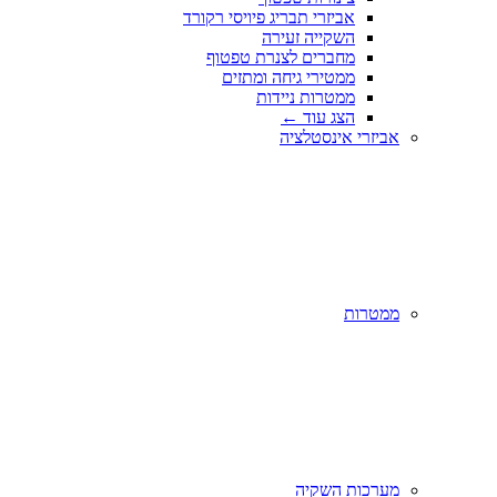
אביזרי תבריג פיויסי רקורד
השקייה זעירה
מחברים לצנרת טפטוף
ממטירי גיחה ומתזים
ממטרות ניידות
הצג עוד
←
אביזרי אינסטלציה
ממטרות
מערכות השקיה