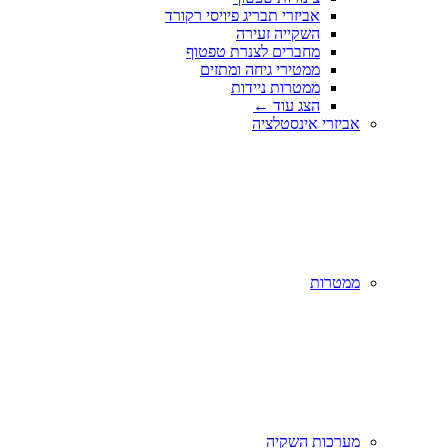
אביזרי תבריג פיויסי רקורד
השקייה זעירה
מחברים לצנרת טפטוף
ממטירי גיחה ומתזים
ממטרות ניידות
הצג עוד
←
אביזרי אינסטלציה
ממטרות
מערכות השקיה