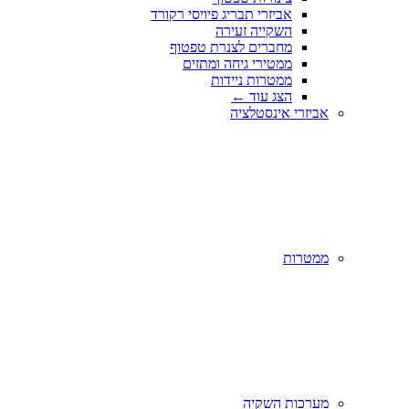
אביזרי תבריג פיויסי רקורד
השקייה זעירה
מחברים לצנרת טפטוף
ממטירי גיחה ומתזים
ממטרות ניידות
הצג עוד
←
אביזרי אינסטלציה
ממטרות
מערכות השקיה