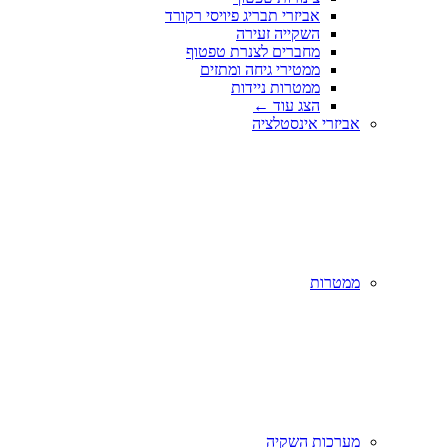
אביזרי תבריג פיויסי רקורד
השקייה זעירה
מחברים לצנרת טפטוף
ממטירי גיחה ומתזים
ממטרות ניידות
הצג עוד
←
אביזרי אינסטלציה
ממטרות
מערכות השקיה