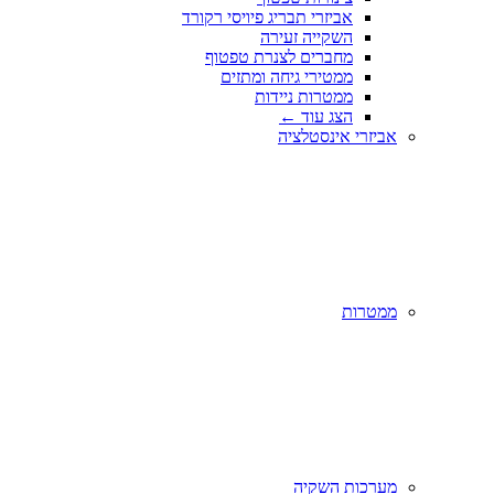
אביזרי תבריג פיויסי רקורד
השקייה זעירה
מחברים לצנרת טפטוף
ממטירי גיחה ומתזים
ממטרות ניידות
הצג עוד
←
אביזרי אינסטלציה
ממטרות
מערכות השקיה