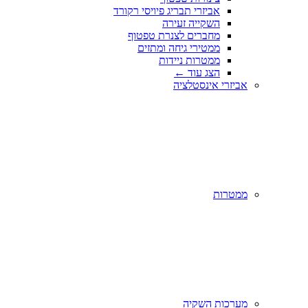
אביזרי תבריג פיויסי רקורד
השקייה זעירה
מחברים לצנרת טפטוף
ממטירי גיחה ומתזים
ממטרות ניידות
הצג עוד
←
אביזרי אינסטלציה
ממטרות
מערכות השקיה