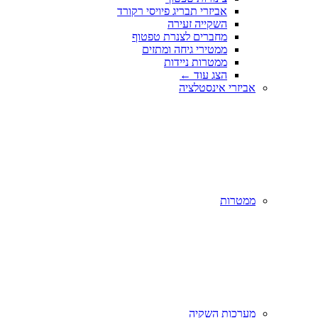
אביזרי תבריג פיויסי רקורד
השקייה זעירה
מחברים לצנרת טפטוף
ממטירי גיחה ומתזים
ממטרות ניידות
הצג עוד
←
אביזרי אינסטלציה
ממטרות
מערכות השקיה