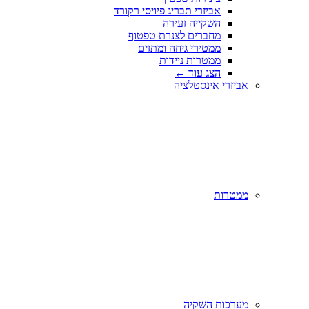
אביזרי תבריג פיויסי רקורד
השקייה זעירה
מחברים לצנרת טפטוף
ממטירי גיחה ומתזים
ממטרות ניידות
הצג עוד
←
אביזרי אינסטלציה
ממטרות
מערכות השקיה