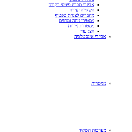
אביזרי תבריג פיויסי רקורד
השקייה זעירה
מחברים לצנרת טפטוף
ממטירי גיחה ומתזים
ממטרות ניידות
הצג עוד
←
אביזרי אינסטלציה
ממטרות
מערכות השקיה