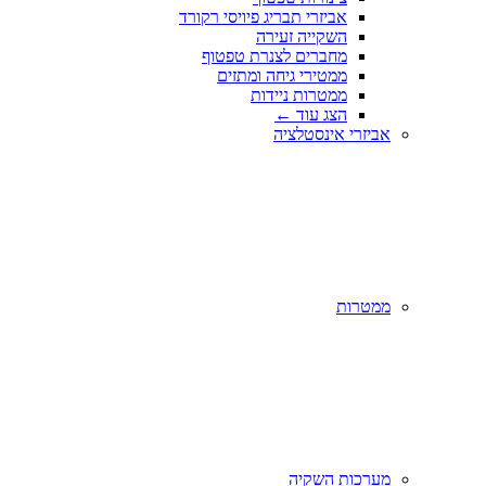
אביזרי תבריג פיויסי רקורד
השקייה זעירה
מחברים לצנרת טפטוף
ממטירי גיחה ומתזים
ממטרות ניידות
הצג עוד
←
אביזרי אינסטלציה
ממטרות
מערכות השקיה