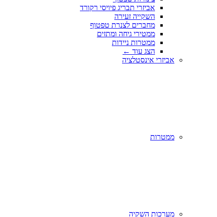
אביזרי תבריג פיויסי רקורד
השקייה זעירה
מחברים לצנרת טפטוף
ממטירי גיחה ומתזים
ממטרות ניידות
הצג עוד
←
אביזרי אינסטלציה
ממטרות
מערכות השקיה