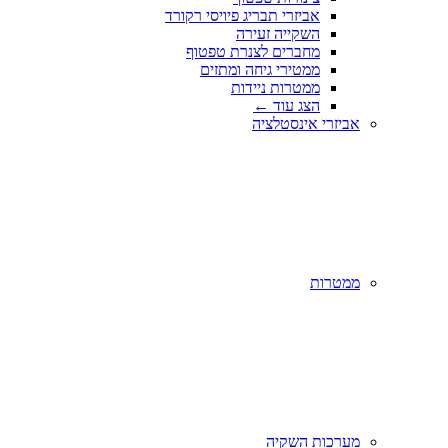
אביזרי תבריג פיויסי רקורד
השקייה זעירה
מחברים לצנרת טפטוף
ממטירי גיחה ומתזים
ממטרות ניידות
הצג עוד
←
אביזרי אינסטלציה
ממטרות
מערכות השקיה