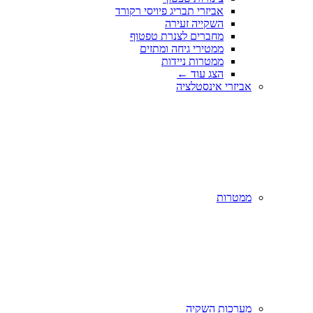
אביזרי תבריג פיויסי רקורד
השקייה זעירה
מחברים לצנרת טפטוף
ממטירי גיחה ומתזים
ממטרות ניידות
הצג עוד
←
אביזרי אינסטלציה
ממטרות
מערכות השקיה