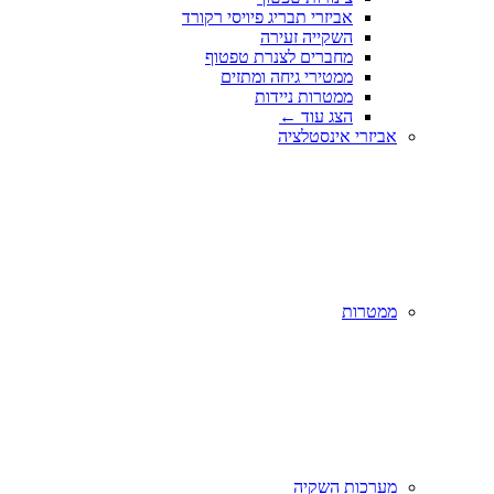
אביזרי תבריג פיויסי רקורד
השקייה זעירה
מחברים לצנרת טפטוף
ממטירי גיחה ומתזים
ממטרות ניידות
הצג עוד
←
אביזרי אינסטלציה
ממטרות
מערכות השקיה