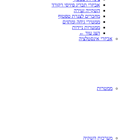
אביזרי תבריג פיויסי רקורד
השקייה זעירה
מחברים לצנרת טפטוף
ממטירי גיחה ומתזים
ממטרות ניידות
הצג עוד
←
אביזרי אינסטלציה
ממטרות
מערכות השקיה