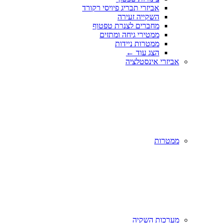
אביזרי תבריג פיויסי רקורד
השקייה זעירה
מחברים לצנרת טפטוף
ממטירי גיחה ומתזים
ממטרות ניידות
הצג עוד
←
אביזרי אינסטלציה
ממטרות
מערכות השקיה