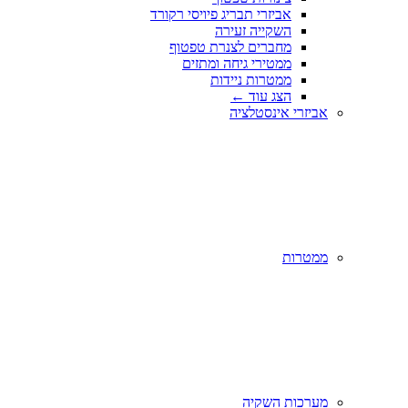
אביזרי תבריג פיויסי רקורד
השקייה זעירה
מחברים לצנרת טפטוף
ממטירי גיחה ומתזים
ממטרות ניידות
הצג עוד
←
אביזרי אינסטלציה
ממטרות
מערכות השקיה