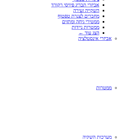
אביזרי תבריג פיויסי רקורד
השקייה זעירה
מחברים לצנרת טפטוף
ממטירי גיחה ומתזים
ממטרות ניידות
הצג עוד
←
אביזרי אינסטלציה
ממטרות
מערכות השקיה