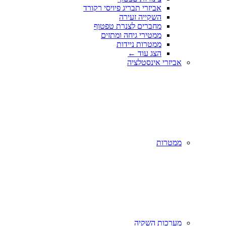
אביזרי תבריג פיויסי רקורד
השקייה זעירה
מחברים לצנרת טפטוף
ממטירי גיחה ומתזים
ממטרות ניידות
הצג עוד
←
אביזרי אינסטלציה
ממטרות
מערכות השקיה