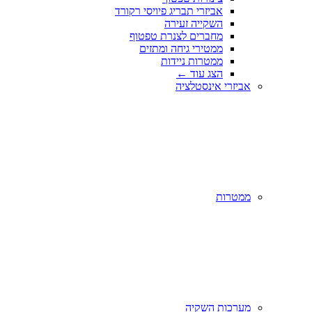
אביזרי תבריג פיויסי רקורד
השקייה זעירה
מחברים לצנרת טפטוף
ממטירי גיחה ומתזים
ממטרות ניידות
הצג עוד
←
אביזרי אינסטלציה
ממטרות
מערכות השקיה