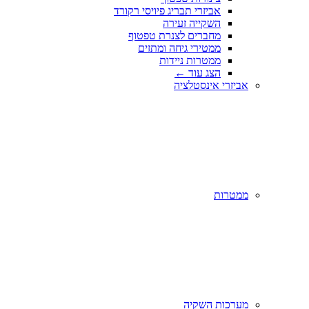
אביזרי תבריג פיויסי רקורד
השקייה זעירה
מחברים לצנרת טפטוף
ממטירי גיחה ומתזים
ממטרות ניידות
הצג עוד
←
אביזרי אינסטלציה
ממטרות
מערכות השקיה