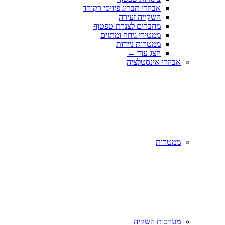
אביזרי תבריג פיויסי רקורד
השקייה זעירה
מחברים לצנרת טפטוף
ממטירי גיחה ומתזים
ממטרות ניידות
הצג עוד
←
אביזרי אינסטלציה
ממטרות
מערכות השקיה