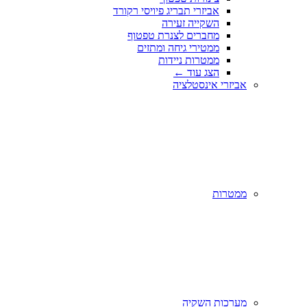
אביזרי תבריג פיויסי רקורד
השקייה זעירה
מחברים לצנרת טפטוף
ממטירי גיחה ומתזים
ממטרות ניידות
הצג עוד
←
אביזרי אינסטלציה
ממטרות
מערכות השקיה